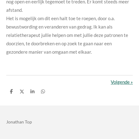
nog open en eerlijk tegemoet te treden. Er komt steeds meer
afstand.
Het is mogelijk om dit een halt toe te roepen, door o.a.
bewustwording en veranderen van gedrag. Ik kan als
relatietherapeut jullie helpen om met jullie deze patronen te
doorzien, te doorbreken en op zoek te gaan naar een
gezondere manier van omgaan met elkaar.
Volgende
»
D
D
S
D
e
e
h
e
l
e
a
l
e
l
r
e
n
e
n
Jonathan Top