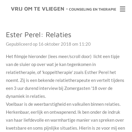
Ga
VRIJ OM TE VLIEGEN -
COUNSELING EN THERAPIE
direct
naar
de
Ester Perel: Relaties
hoofdinhoud
Gepubliceerd op 16 oktober 2018 om 11:20
Het filmpje hieronder (lees meer/scroll door) licht een tipje
van de sluier op over wat je kan tegenkomen in
relatietherapie, of 'koppeltherapie' zoals Esther Perel het
noemt. Zij is een bekende relatietherapeute en vertelt tijdens
een 3 uur durend interview bij Zomergasten '18 over de
dynamiek in relaties.
Voelbaar is de weerbarstigheid en valkuilen binnen relaties.
Herkenbaar, eerlijk en ontwapenend. Ik ben onder de indruk
van haar liefdevolle en warmhartige manier van spreken over
kwetsbare en soms pijnlijke situaties. Hierin is ze voor mij een