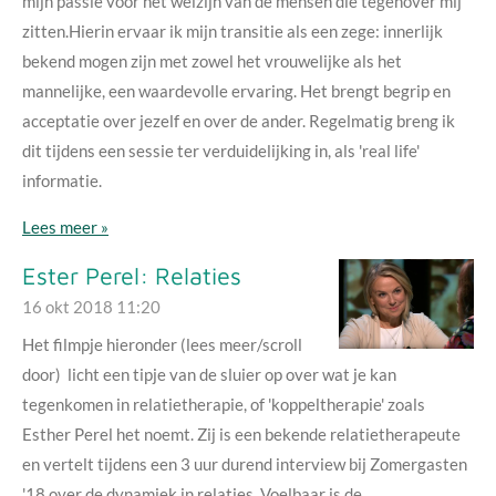
mijn passie voor het welzijn van de mensen die tegenover mij
zitten.Hierin ervaar ik mijn transitie als een zege: innerlijk
bekend mogen zijn met zowel het vrouwelijke als het
mannelijke, een waardevolle ervaring. Het brengt begrip en
acceptatie over jezelf en over de ander. Regelmatig breng ik
dit tijdens een sessie ter verduidelijking in, als 'real life'
informatie.
Lees meer »
Ester Perel: Relaties
16 okt 2018
11:20
Het filmpje hieronder (lees meer/scroll
door) licht een tipje van de sluier op over wat je kan
tegenkomen in relatietherapie, of 'koppeltherapie' zoals
Esther Perel het noemt. Zij is een bekende relatietherapeute
en vertelt tijdens een 3 uur durend interview bij Zomergasten
'18 over de dynamiek in relaties. Voelbaar is de