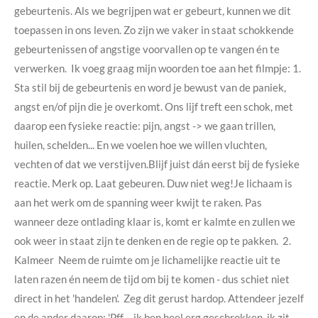
gebeurtenis. Als we begrijpen wat er gebeurt, kunnen we dit
toepassen in ons leven. Zo zijn we vaker in staat schokkende
gebeurtenissen of angstige voorvallen op te vangen én te
verwerken. Ik voeg graag mijn woorden toe aan het filmpje: 1.
Sta stil bij de gebeurtenis en word je bewust van de paniek,
angst en/of pijn die je overkomt. Ons lijf treft een schok, met
daarop een fysieke reactie: pijn, angst -> we gaan trillen,
huilen, schelden... En we voelen hoe we willen vluchten,
vechten of dat we verstijven.Blijf juist dán eerst bij de fysieke
reactie. Merk op. Laat gebeuren. Duw niet weg!Je lichaam is
aan het werk om de spanning weer kwijt te raken. Pas
wanneer deze ontlading klaar is, komt er kalmte en zullen we
ook weer in staat zijn te denken en de regie op te pakken. 2.
Kalmeer Neem de ruimte om je lichamelijke reactie uit te
laten razen én neem de tijd om bij te komen - dus schiet niet
direct in het 'handelen'. Zeg dit gerust hardop. Attendeer jezelf
en de ander daarop: 'Pff..., ik ben heel erg geschrokken, ik zit