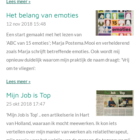
Lees meer »
Het belang van emoties
12 nov 2018
15:48
Een start gemaakt met het lezen van
‘ABC van 15 emoties’; Marja Postema.Mooi en verhelderend
zoals Marja schrijft betreffende emoties. Ook wordt mij
opnieuw duidelijk waarom mijn praktijk de naam draagt: 'Vrij
om te vliegen':
Lees meer »
Mijn Job is Top
25 okt 2018
17:47
'Mijn Job is Top' .. een artikelserie in Hart
van Holland, waaraan ik mocht meewerken. Ik kon iets
vertellen over mijn manier van werken als relatietherapeut,
mijn passie voor het welzijn van de mensen die tegenover mij