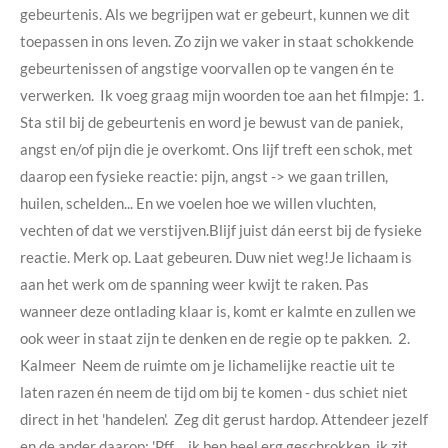
gebeurtenis. Als we begrijpen wat er gebeurt, kunnen we dit
toepassen in ons leven. Zo zijn we vaker in staat schokkende
gebeurtenissen of angstige voorvallen op te vangen én te
verwerken. Ik voeg graag mijn woorden toe aan het filmpje: 1.
Sta stil bij de gebeurtenis en word je bewust van de paniek,
angst en/of pijn die je overkomt. Ons lijf treft een schok, met
daarop een fysieke reactie: pijn, angst -> we gaan trillen,
huilen, schelden... En we voelen hoe we willen vluchten,
vechten of dat we verstijven.Blijf juist dán eerst bij de fysieke
reactie. Merk op. Laat gebeuren. Duw niet weg!Je lichaam is
aan het werk om de spanning weer kwijt te raken. Pas
wanneer deze ontlading klaar is, komt er kalmte en zullen we
ook weer in staat zijn te denken en de regie op te pakken. 2.
Kalmeer Neem de ruimte om je lichamelijke reactie uit te
laten razen én neem de tijd om bij te komen - dus schiet niet
direct in het 'handelen'. Zeg dit gerust hardop. Attendeer jezelf
en de ander daarop: 'Pff..., ik ben heel erg geschrokken, ik zit