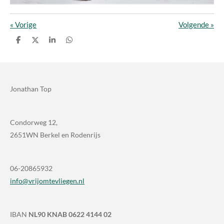
«
Vorige
Volgende
»
D
D
S
D
e
e
h
e
l
e
a
l
e
l
r
e
n
e
n
Jonathan Top
Condorweg 12,
2651WN Berkel en Rodenrijs
06-20865932
info@vrijomtevliegen.nl
IBAN
NL90 KNAB 0622 4144 02